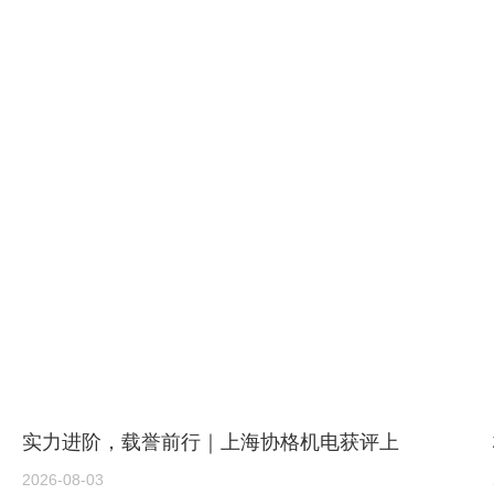
实力进阶，载誉前行｜上海协格机电获评上
海市节能服务机构四星资质
2026-08-03