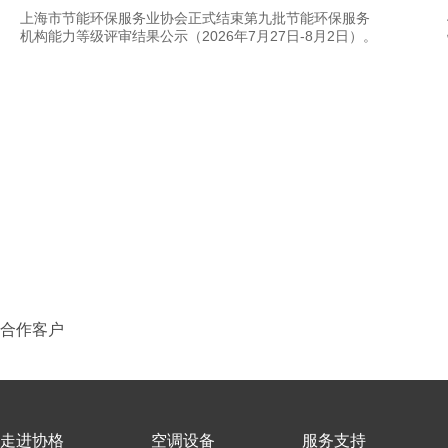
上海市节能环保服务业协会正式结束第九批节能环保服务
机构能力等级评审结果公示（2026年7月27日-8月2日）。
经过自主申报、材料初审及专家多轮严格评审，上海协格
机电科技股份有限公司凭借过硬的综合实力，成功获评“节
能服务机构（工程服务类）四星能力等级资质”。
合作客户
走进协格
空调设备
服务支持