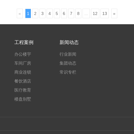
«
1
2
3
4
5
6
7
8
...
12
13
»
工程案例
新闻动态
办公楼宇
行业新闻
车间厂房
集团动态
商业连锁
常识专栏
餐饮酒店
医疗教育
楼盘别墅