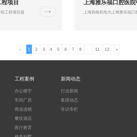
工程项目
上海雅乐福口腔医院
天轮工程项目提
上海协格机电为上海雅乐福口
«
1
2
3
4
5
6
7
8
...
11
12
»
工程案例
新闻动态
办公楼宇
行业新闻
车间厂房
集团动态
商业连锁
常识专栏
餐饮酒店
医疗教育
楼盘别墅