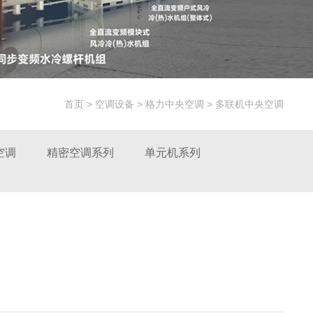
首页
>
空调设备
>
格力中央空调
>
多联机中央空调
>
离心机中央空调
>
螺杆机中央空调
>
风管机中央
空调
>
家用中央空调
>
模块机中央空调
>
精密空调
空调
精密空调系列
单元机系列
系列
>
单元机系列
>
空气能热水机系列
>
冷冻冷藏
>
格力星悦家用中央空调