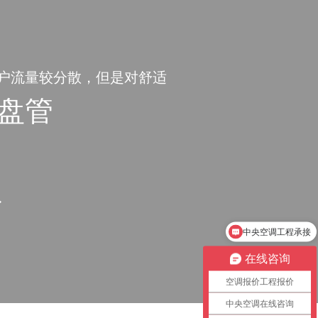
户流量较分散，但是对舒适
高，需要借助空调营造一个
盘管
业氛围，提升商铺档次。
中央空调工程承接
在线咨询
空调报价工程报价
中央空调在线咨询